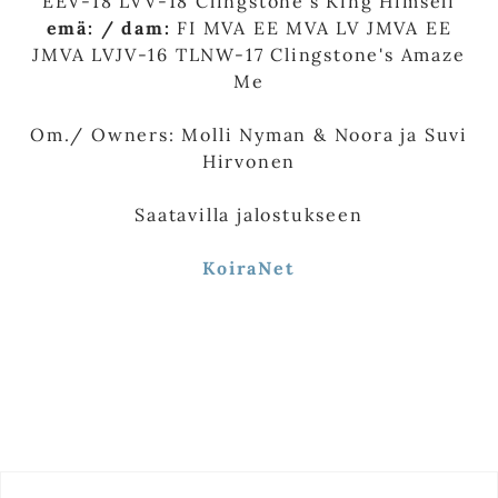
EEV-18 LVV-18 Clingstone's King Himself
emä: / dam:
FI MVA EE MVA LV JMVA EE
JMVA LVJV-16 TLNW-17 Clingstone's Amaze
Me
Om./ Owners: Molli Nyman & Noora ja Suvi
Hirvonen
​Saatavilla jalostukseen
KoiraNet